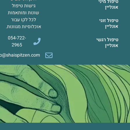
טיפול מיני
גישות טיפול
אונליין
שונות ומותאמות
לכל לקו עבור
טיפול זוגי
אונליין
אוכלוסיות מגוונות.
054-722-
טיפול רגשי
2965
אונליין
info@shaispitzen.com