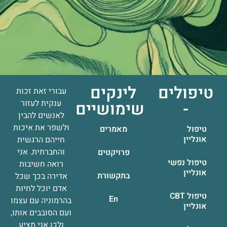
טיפולים
לינקים
עבורי זאת זכות
-
שימושיים
ענקית לעזור
לאנשים להבין
ולשפר את איכות
טיפול
מאמרים
אונליין
חייהם הרגשית
והחברתית. אני
פרויקטים
טיפול נפשי
רואה חשיבות
אונליין
בתקשורת
אדירה בכך שכל
אדם יוכל לחיות
טיפול CBT
En
בהרמוניה עם עצמו
אונליין
ועם הסובבים אותו,
ולכן אני מציע