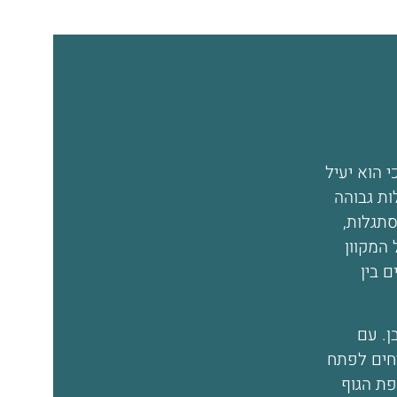
י הוא יעיל
ות גבוהה
, ה, PTSD, קשיי הסתגלות,
 המקוון
 בין
ן. עם
חים לפתח
ת הגוף