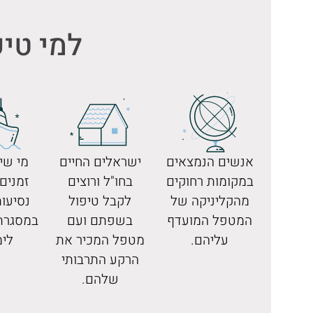
למי טיפ
אנשים הנמצאים
ישראלים החיים
מי שי
במקומות רחוקים
בחו"ל ורוצים
זמנים
מהקליניקה של
לקבל טיפול
נסיעו
המטפל המועדף
בשפתם ועם
במסגרת 
עליהם.
מטפל המכיר את
לימ
הרקע התרבותי
שלהם.