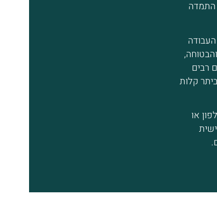
 התמדה
העבודה
הבטוחה,
 רבים
יתר קלות
פון או
שית
.