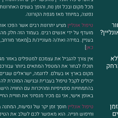
מכל מקום ובכל זמן נוח, והופך בשנים האחרונו
נפוצה, במיוחד מאז מגפת הקורונה.
ור
טיפול אונליין
מציע יתרונות רבים אשר הפכו אות
נליין?
מועדף על ידי אנשים רבים. בעמוד הזה חלק מה
בעניין. במידה ואת/ה מעוניינ/ת ב[מאמר מורחב,
כאן
]
לא
אין צורך להגביל את עצמכם למטפלים באזור מגו
רחק
תוכלו לבחור את המטפל המתאים ביותר עבורכם
מקום בארץ או בעולם. לדוגמה, ישראלים שגרים 
יכולים לקבל טיפול בעברית ובגישה המוכרת להם
בהתמחויות ספציפיות ומהיכרות עם החוויה הישר
באופן אישי, אני גם מכיר מנסיוני את חוויית החיי
מן
טיפול אונליין
חוסך זמן יקר של נסיעות, המתנה 
ם
וחיפוש חנייה. הוא מאפשר לכם לשלב את הטיפ