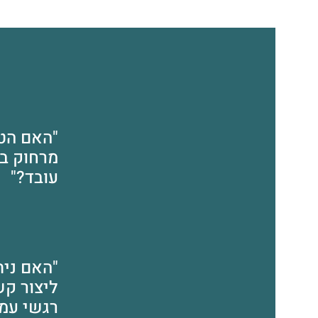
"האם הט
מרחוק ב
עובד?"
"האם נית
ליצור ק
רגשי עמו