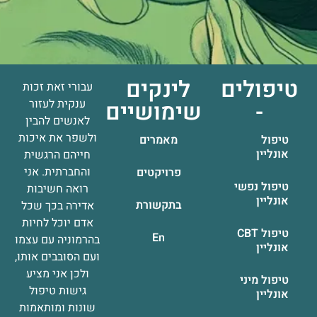
טיפולים
לינקים
עבורי זאת זכות
-
שימושיים
ענקית לעזור
לאנשים להבין
ולשפר את איכות
טיפול
מאמרים
אונליין
חייהם הרגשית
והחברתית. אני
פרויקטים
טיפול נפשי
רואה חשיבות
אונליין
בתקשורת
אדירה בכך שכל
אדם יוכל לחיות
טיפול CBT
En
בהרמוניה עם עצמו
אונליין
ועם הסובבים אותו,
ולכן אני מציע
טיפול מיני
גישות טיפול
אונליין
שונות ומותאמות