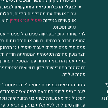
הטיפול המקוון מאפשר המשכיות טיפולית
לבעלי מוגבלות פיזית המתקשים לצאת 
עבור אנשים עם מוגבלויות פיזיות, מחלות 
או קשיים בניידות
טיפול זוגי אונליין
הוא פ
נגיש ופשוט.
למי שחווה קושי בפגישה פנים מול פנים
– אנש
החווים חרדה חברתית, בושה או חוסר נוחות בפ
פנים מול פנים יכולים לעבור טיפול זוגי מרחוק
יוצר מעין מחיצה תפיסתית המפחיתה חרדה ו
בניית אמון הדרגתית ונוחה עם המטפל. הפתרון
גם לזוגות המתביישים לדון בנושאים אינטימיים
פיזית של זר.
י
זוגות הנמצאים במערכת יחסים "לונג דיסטנס" י
לעבור טיפול זוגי המותאם לסיטואציה הייחודי
נג
הטכנולוגיה מאפשרת לשני בני הזוג להיות נוכ
פגישה טיפולית, ללא תלות במיקום הגיאוגרפי