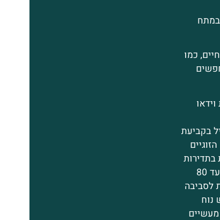
 במתח
יים, כמו
חפשים
וידאו
יל בקביעת
זוגיים
 בתדירות
קבועה, בדרך כלל אחת לשבוע, ונמשכות כ-50 עד 80
 לסביבה
 נוח
 מעשיים