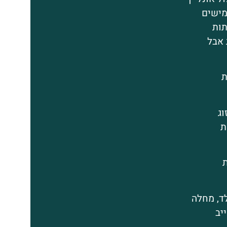
מישים
תות
 אבל
ת
וג
ת
ד, מחלה
יב