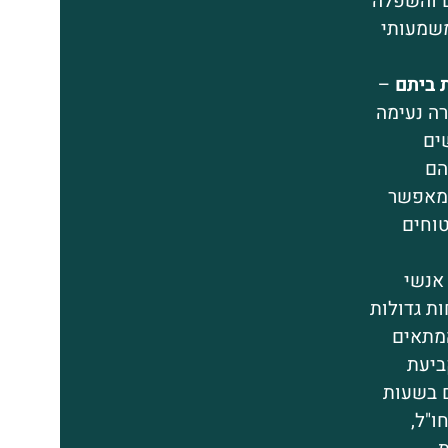
ם והשפלה
משמעותי
 ביתם
–
רה נעימה
שים
הם
שמאפשר
טוחים
אנשי
ת גדולות
המתאים
ביעת
 בשעות
ו"ל,