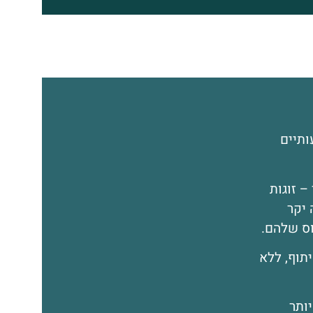
ותיים
– זוגות
 יקר
וס שלהם.
תוף, ללא
ותר