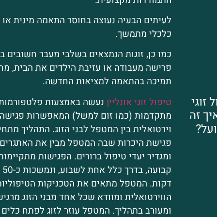
לעיתים הבעיה נעוצה בחוסר התאמה מינית או
כלכלי מתמשך.
כמו כן, זוגות הנמצאים בשלבי מעבר חשובים בח
פרישה מעבודה או עזיבת הילדים את הבית, מ
תמיכה בהתאמה למציאות החדשה.
 זוגי
טיפול זוגי אונליין
נעשה באמצעות פלטפורמות 
איך זה
מתקדמות (כמו זום למשל) המאפשרות פגישה
על?
וירטואלית בין המטפל לבני הזוג. התהליך מתח
פגישת היכרות שבה המטפל מבין את האתגרים ה
ומגדיר יעדי טיפול ברורים. הפגישות מתקיימות
דקות. המטפל מתאים את הטכניקות הטיפוליות
הווירטואלית ומוודא שכל אחד מבני הזוג מרגיש
ומעורב בתהליך. המטפל עוזר לזוג לפתח כלים