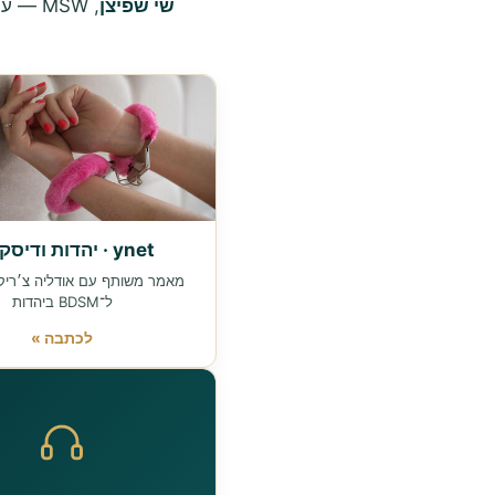
שי שפיצן
, MSW — עובד סוציאלי קליני, מטפל ומרצה, מחבר סדרת ״שולטים בחומר״ ומייסד
ynet · יהדות ודיסקורס
מאמר משותף עם אודליה צ׳ריק
ל־BDSM ביהדות
לכתבה »