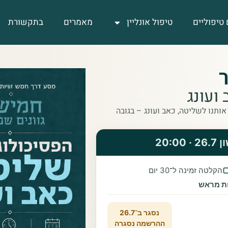
 טיפוליים
טיפול אונליין
מאמרים
בתקשורת
ועונג
צן (MSW), על מה שמושך אותנו לשליטה, כאב ועונג – בגובה
20:
הקלטה זמינה ל־30 יום
ת מראש
נסגר ב־26.7
ההרשמה נסגרה