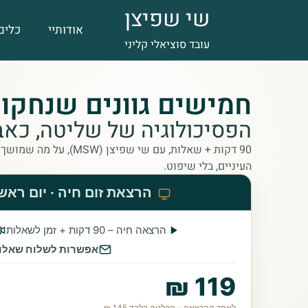
שי שפיצן
אודותיי
כלים
עובד סוציאלי קליני
חמישים גוונים שנחקור
הפסיכולוגיה של שליטה, כאב 
90 דקות + שאלות, עם שי שפי
העיניים, בלי שיפוט.
הרצאת זום חיה · יום ראשון 26.7 · 00
הרצאה חיה – 90 דקות + זמן לשאלות
אפשרות לשלוח שאלו
119 ₪
לאחר ההרצאה – הקלטה בלבד 145 ₪