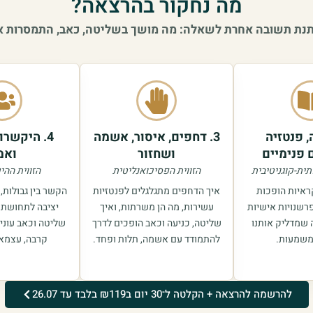
מה נחקור בהרצאה?
נותנת תשובה אחרת לשאלה: מה מושך בשליטה, כאב, התמסרות או
ה, פנטזיה
3. דחפים, איסור, אשמה
4. היקשרו
 פנימיים
ושחזור
ואמ
תית-קוגניטיבית
הזווית הפסיכואנליטית
הזווית הה
קראיות הופכות
איך הדחפים מתגלגלים לפנטזיות
הקשר בין גבולות,
פרשנויות אישיות
עשירות, מה הן משרתות, ואיך
יציבה לתחושת ב
שמדליק אותנו
שליטה, כניעה וכאב הופכים לדרך
שליטה וכאב עוני
משמעות.
להתמודד עם אשמה, תלות ופחד.
קרבה, עצמאו
להרשמה להרצאה + הקלטה ל־30 יום ב₪119 בלבד עד 26.07