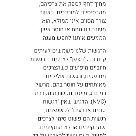
מתוך דחף לספק את צרכיהם,
מהבסיסיים למורכבים. כאשר
צורך מסוים אינו ממולא, הוא
מעורר בנו מתח או חוסר איזון,
המניעים אותנו לחפש מענה.
הרגשות שלנו משמשים לעיתים
קרובות כ”מצפן“ לצרכים – רגשות
חיוביים מופיעים כשהצרכים
מסופקים, ורגשות שליליים
מאותתים על חוסר בהם. מרשל
רוזנברג, מייסד תקשורת מקרבת
(NVC), הדגיש שאין “רגשות
טובים או רעים” לכשעצמם;
רגשות הם פשוט סימן לצרכים
שמתקיימים או לא מתקיימים.
למשל, כעס עשוי להצביע על כך