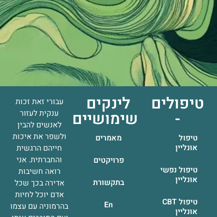
טיפולים
לינקים
עבורי זאת זכות
-
שימושיים
ענקית לעזור
לאנשים להבין
ולשפר את איכות
טיפול
מאמרים
אונליין
חייהם הרגשית
והחברתית. אני
פרויקטים
טיפול נפשי
רואה חשיבות
אונליין
בתקשורת
אדירה בכך שכל
אדם יוכל לחיות
טיפול CBT
En
בהרמוניה עם עצמו
אונליין